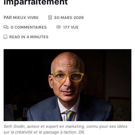
imparfaitement
PAR
MIEUX VIVRE
30 MARS 2026
0 COMMENTAIRES
177 VUE
READ IN 4 MINUTES
Seth Godin, auteur et expert en marketing, connu pour ses idées
sur la créativité et le passage à l’action. DR.